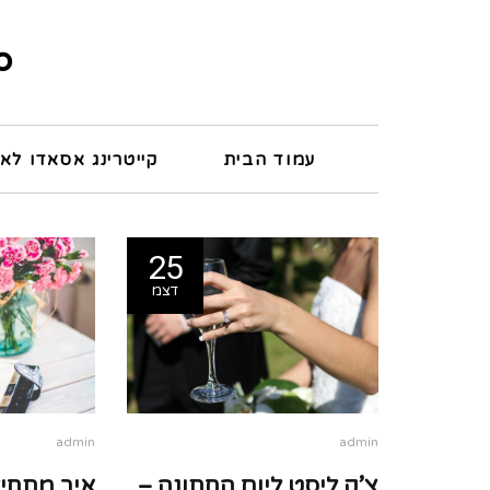
לתוכן
udio
עמוד הבית
קייטרינג אסאדו לאי
25
דצמ
admin
admin
צ’ק ליסט ליום החתונה –
איך מתחיל